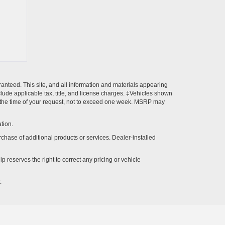
anteed. This site, and all information and materials appearing
include applicable tax, title, and license charges. ‡Vehicles shown
rom the time of your request, not to exceed one week. MSRP may
tion.
rchase of additional products or services. Dealer-installed
p reserves the right to correct any pricing or vehicle
.