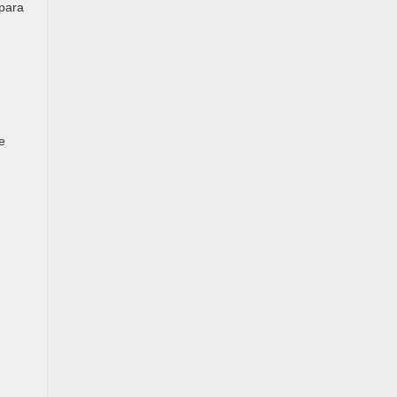
 para
e