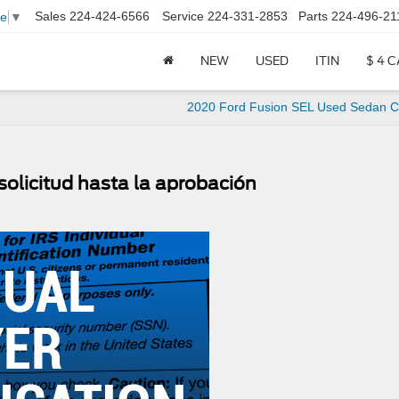
Sales
224-424-6566
Service
224-331-2853
Parts
224-496-21
ge
▼
NEW
USED
ITIN
$ 4 
2020 Ford Fusion SEL Used Sedan C
solicitud hasta la aprobación