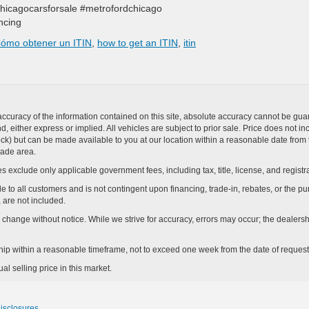
chicagocarsforsale #metrofordchicago
ncing
ómo obtener un ITIN
,
how to get an ITIN
,
itin
curacy of the information contained on this site, absolute accuracy cannot be guar
ind, either express or implied. All vehicles are subject to prior sale. Price does not 
n Stock) but can be made available to you at our location within a reasonable date f
trade area.
s exclude only applicable government fees, including tax, title, license, and registra
e to all customers and is not contingent upon financing, trade-in, rebates, or the pu
 are not included.
ay change without notice. While we strive for accuracy, errors may occur; the dealershi
rship within a reasonable timeframe, not to exceed one week from the date of request
l selling price in this market.
Disclosures