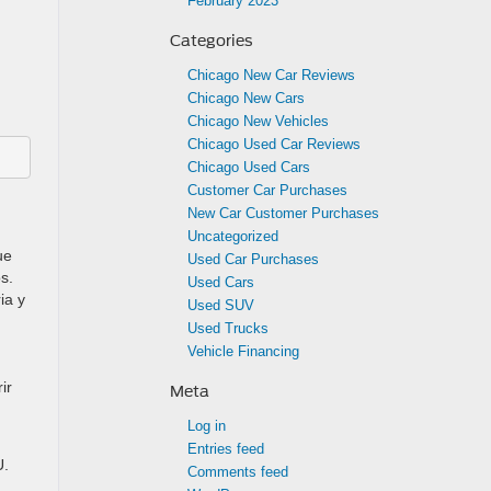
February 2023
Categories
Chicago New Car Reviews
Chicago New Cars
Chicago New Vehicles
Chicago Used Car Reviews
Chicago Used Cars
Customer Car Purchases
New Car Customer Purchases
Uncategorized
ue
Used Car Purchases
s.
Used Cars
ia y
Used SUV
Used Trucks
Vehicle Financing
ir
Meta
Log in
Entries feed
U.
Comments feed