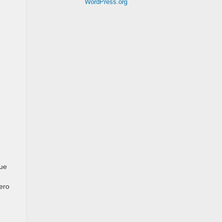
WordPress.org
que
ero