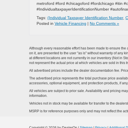
metroford #ford #chicagoford #fordchicago #itin #
#IndividualtaxpayerIdentificationNumber #autofina
Tags:
(Individual Taxpayer Identification Number
,
C
Posted in
Vehicle Financing
|
No Comments »
Although every reasonable effort has been made to ensure the ac
on it, are presented to the user "as is" without warranty of any k
at different locations are not currently in our inventory (Not i
not represent the actual price at which vehicles are sold in this 
All advertised prices include the dealer documentation fee. Price
The advertised price represents the total purchase price availabl
accessories, optional equipment, and protection products, if any,
All vehicles are subject to prior sale. Availability and pricing m
information.
Vehicles not in stock may be available for transfer to the deale
MSRP is for reference purposes only and may not reflect the actua
Copyright © 2026
by DealerOn
|
Sitemap
|
Privacy
|
Additional 