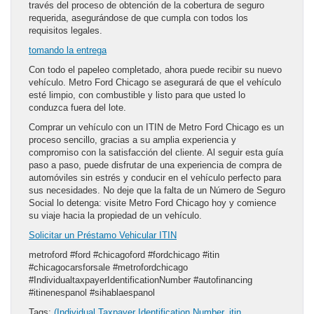
través del proceso de obtención de la cobertura de seguro
requerida, asegurándose de que cumpla con todos los
requisitos legales.
tomando la entrega
Con todo el papeleo completado, ahora puede recibir su nuevo
vehículo. Metro Ford Chicago se asegurará de que el vehículo
esté limpio, con combustible y listo para que usted lo
conduzca fuera del lote.
Comprar un vehículo con un ITIN de Metro Ford Chicago es un
proceso sencillo, gracias a su amplia experiencia y
compromiso con la satisfacción del cliente. Al seguir esta guía
paso a paso, puede disfrutar de una experiencia de compra de
automóviles sin estrés y conducir en el vehículo perfecto para
sus necesidades. No deje que la falta de un Número de Seguro
Social lo detenga: visite Metro Ford Chicago hoy y comience
su viaje hacia la propiedad de un vehículo.
Solicitar un Préstamo Vehicular ITIN
metroford #ford #chicagoford #fordchicago #itin
#chicagocarsforsale #metrofordchicago
#IndividualtaxpayerIdentificationNumber #autofinancing
#itinenespanol #sihablaespanol
Tags:
(Individual Taxpayer Identification Number
,
itin