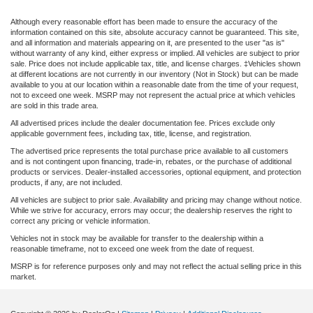
Although every reasonable effort has been made to ensure the accuracy of the
information contained on this site, absolute accuracy cannot be guaranteed. This site,
and all information and materials appearing on it, are presented to the user "as is"
without warranty of any kind, either express or implied. All vehicles are subject to prior
sale. Price does not include applicable tax, title, and license charges. ‡Vehicles shown
at different locations are not currently in our inventory (Not in Stock) but can be made
available to you at our location within a reasonable date from the time of your request,
not to exceed one week. MSRP may not represent the actual price at which vehicles
are sold in this trade area.
All advertised prices include the dealer documentation fee. Prices exclude only
applicable government fees, including tax, title, license, and registration.
The advertised price represents the total purchase price available to all customers
and is not contingent upon financing, trade-in, rebates, or the purchase of additional
products or services. Dealer-installed accessories, optional equipment, and protection
products, if any, are not included.
All vehicles are subject to prior sale. Availability and pricing may change without notice.
While we strive for accuracy, errors may occur; the dealership reserves the right to
correct any pricing or vehicle information.
Vehicles not in stock may be available for transfer to the dealership within a
reasonable timeframe, not to exceed one week from the date of request.
MSRP is for reference purposes only and may not reflect the actual selling price in this
market.